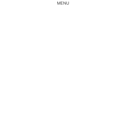
MENU
ÇA.
FIQUE POR DENTRO
SOMOS